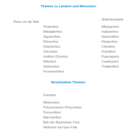
Themen zu Ländern und Menschen:
Spaßolympiade
Reise um die Welt
Piratenfest
Wikingerfest
Mittelalterfest
Indianerfest
Ägyptenfest
Steinzeitfest
Römerfest
Räuberfest
Detektivfest
Chinafest
Zirkusfest
Orientfest
Inuitfest (Eskimo)
Pyjamaparty
Ritterfest
Cowboyfest
Südseefest
Thailandfest
Feuerwehrfest
Verschiedene Themen:
Feenfest
Minionsfest
Prinzessinnen-/Prinzenfest
Pumucklfest
Märchenfest
Bob-der-Baumeister-Fest
Weltreise mit Hase Felix