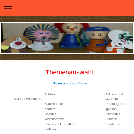
Themenauswahl:
Themen aus der Natur:
Kribbel-
Katzen- und
Krabbel-Wiesenfest
Mäusefest
Bauernhoffest
Dschungelfest
Zoofest
Igelfest
Teichfest
Blumenfest
Vogelhochzeit
Dinofest
Stachliges Herbstfest
Pferdefest
Delfinfest