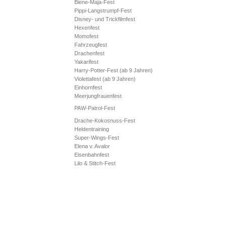
Biene-Maja-Fest
Pippi-Langstrumpf-Fest
Disney- und Trickfilmfest
Hexenfest
Momofest
Fahrzeugfest
Drachenfest
Yakarifest
Harry-Potter-Fest (ab 9 Jahren)
Violettafest (ab 9 Jahren)
Einhornfest
Meerjungfrauenfest
PAW-Patrol-Fest
Drache-Kokosnuss-Fest
Heldentraining
Super-Wings-Fest
Elena v. Avalor
Eisenbahnfest
Lilo & Stitch-Fest